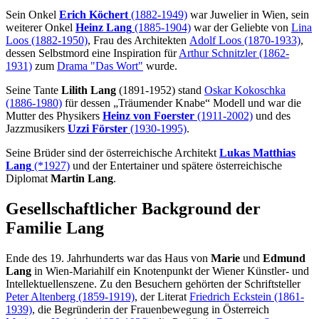
Sein Onkel
Erich Köchert
(1882-1949)
war Juwelier in Wien, sein
weiterer Onkel
Heinz Lang
(1885-1904)
war der Geliebte von
Lina
Loos (1882-1950)
, Frau des Architekten
Adolf Loos (1870-1933)
,
dessen Selbstmord eine Inspiration für
Arthur Schnitzler (1862-
1931)
zum
Drama "Das Wort"
wurde.
Seine Tante
Lilith Lang
(1891-1952) stand
Oskar Kokoschka
(1886-1980)
für dessen „Träumender Knabe“ Modell und war die
Mutter des Physikers
Heinz von Foerster
(1911-2002)
und des
Jazzmusikers
Uzzi Förster
(1930-1995)
.
Seine Brüder sind der österreichische Architekt
Lukas Matthias
Lang
(*1927)
und der Entertainer und spätere österreichische
Diplomat
Martin Lang
.
Gesellschaftlicher Background der
Familie Lang
Ende des 19. Jahrhunderts war das Haus von
Marie
und
Edmund
Lang
in Wien-Mariahilf ein Knotenpunkt der Wiener Künstler- und
Intellektuellenszene. Zu den Besuchern gehörten der Schriftsteller
Peter Altenberg (1859-1919)
, der Literat
Friedrich Eckstein (1861-
1939)
, die Begründerin der Frauenbewegung in Österreich