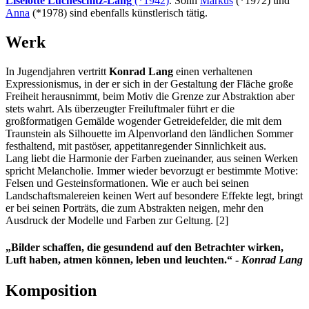
Liselotte Lucheschitz-Lang
(*1942)
. Sohn
Markus
(*1972) und
Anna
(*1978) sind ebenfalls künstlerisch tätig.
Werk
In Jugendjahren vertritt
Konrad Lang
einen verhaltenen
Expressionismus, in der er sich in der Gestaltung der Fläche große
Freiheit herausnimmt, beim Motiv die Grenze zur Abstraktion aber
stets wahrt. Als überzeugter Freiluftmaler führt er die
großformatigen Gemälde wogender Getreidefelder, die mit dem
Traunstein als Silhouette im Alpenvorland den ländlichen Sommer
festhaltend, mit pastöser, appetitanregender Sinnlichkeit aus.
Lang liebt die Harmonie der Farben zueinander, aus seinen Werken
spricht Melancholie. Immer wieder bevorzugt er bestimmte Motive:
Felsen und Gesteinsformationen. Wie er auch bei seinen
Landschaftsmalereien keinen Wert auf besondere Effekte legt, bringt
er bei seinen Porträts, die zum Abstrakten neigen, mehr den
Ausdruck der Modelle und Farben zur Geltung. [2]
„Bilder schaffen, die gesundend auf den Betrachter wirken,
Luft haben, atmen können, leben und leuchten.“ -
Konrad Lang
Komposition