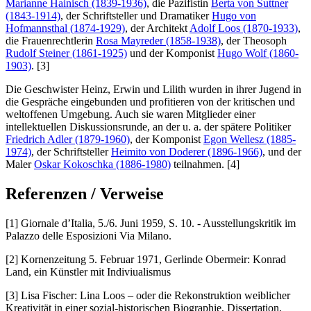
Marianne Hainisch (1839-1936)
, die Pazifistin
Berta von Suttner
(1843-1914)
, der Schriftsteller und Dramatiker
Hugo von
Hofmannsthal (1874-1929)
, der Architekt
Adolf Loos (1870-1933)
,
die Frauenrechtlerin
Rosa Mayreder (1858-1938)
, der Theosoph
Rudolf Steiner (1861-1925)
und der Komponist
Hugo Wolf (1860-
1903)
. [3]
Die Geschwister Heinz, Erwin und Lilith wurden in ihrer Jugend in
die Gespräche eingebunden und profitieren von der kritischen und
weltoffenen Umgebung. Auch sie waren Mitglieder einer
intellektuellen Diskussionsrunde, an der u. a. der spätere Politiker
Friedrich Adler (1879-1960)
, der Komponist
Egon Wellesz (1885-
1974)
, der Schriftsteller
Heimito von Doderer (1896-1966)
, und der
Maler
Oskar Kokoschka (1886-1980)
teilnahmen. [4]
Referenzen / Verweise
[1] Giornale d’Italia, 5./6. Juni 1959, S. 10. - Ausstellungskritik im
Palazzo delle Esposizioni Via Milano.
[2] Kornenzeitung 5. Februar 1971, Gerlinde Obermeir: Konrad
Land, ein Künstler mit Indiviualismus
[3] Lisa Fischer: Lina Loos – oder die Rekonstruktion weiblicher
Kreativität in einer sozial-historischen Biographie, Dissertation,