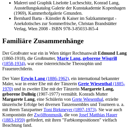
Malerei und Graphik Liselotte Lucheschitz, Konrad Lang,
Ausstellungskatalog Galerie der Kunstakademie Kopenhagen
(1969), Kammerhofgalerie Gmunden.
Bernhard Barta - Künstler & Kaiser im Salzkammergut -
Anekdotisches zur Sommerfrische, Christan Brandstätter
Verlag, Wien 2008 - ISBN 978-3-85033-I65-4
Familiäre Zusammenhänge
Der Großvater war ein in Wien tätiger Rechtsanwalt
Edmund Lang
(1860-1918), die Großmutter,
Marie Lang, geborene Wisgrill
(1858-1934)
, war eine österreichische Theosophin und
Frauenrechtlerin.
Der Vater
Erwin Lang
(1886-1962)
, ein international bekannter
Maler, war in erster Ehe mit der Tänzerin
Grete Wiesenthal
(1885-
1970)
und in zweiter Ehe mit der Tänzerin
Margarete Lang,
geborene Dullnig
(1907-1977) vermählt. Konrads Mutter
Margarete Lang
, eine Schülerin von
Grete Wiesenthal
, erzielte
tänzerische Erfolge bei diversen Tanzensembles und Tourneen u. a.
mit ihrem Tanzpartner
Toni Birkmeyer (1897-1973)
. Sie war auch
Komponistin der
Zwölftonmusik
, die von
Josef Matthias Hauer
(1883-1959)
gefördert, mit ihren "Farbkompositionen" vielfach
Beachtung fand.