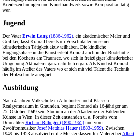
Kreidezeichnungen und Kunsthandwerk sowie Komposition tätig
war.
Jugend
Der Vater
Erwin Lang
(1886-1962)
, ein akademischer Maler und
Grafiker, lässt Konrad bereits im Vorschulalter an seiner
künstlerischen Tätigkeit aktiv teilhaben. Die kindliche
Eingangsphase in die Kunst erlebt Konrad auch in der Bootshütte
bei den Köcherts am Traunsee, wo sich in freizügiger künstlerischer
Umgebung Aktmalerei ganz natürlich ergab. Als Kind ist Konrad
häufig im Atelier des Vaters wo er sich mit viel Talent die Technik
der Holzschnitte aneignet.
Ausbildung
Nach 4 Jahren Volkschule in Altmünster und 4 Klassen
Realgymnasium in Gmunden, beginnt Konrad als 16-jähriger am
25. Oktober 1949 sein Studium an der Akademie der Bildenden
Künste in Wien. In dieser Zeit entstanden u. a. Porträts vom
Dramatiker
Richard Billinger (1890-1965)
und vom
Zwölftonmusiker
Josef Matthias Hauer (1883-1959)
. Zwischen
1949 bis 1953 absolviert er die Meisterklassen für Malerei bei
Albert