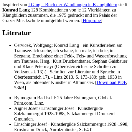
Inspiriert von
I Ging – Buch der Wandlungen in Klangbildern
stellt
Konrad Lang
128 Kombinationen von je 12 Vierklängen zu
Klangbildern zusammen, die 1975 gedruckt und im Palais der
Grazer Musikschule uraufgeführt werden. [
Hörprobe
]
Literatur
Cervicek, Wolfgang: Konrad Lang - ein Künstlerleben am
Traunsee. Ich suche, ich schaue, ich male, ich bete; in:
Seegang. Ergebnisse einer Feld-, Fels- und Wasserforschung
am Traunsee. Hrsg.: Kurt Druckenthaner, Stephan Gaisbauer
und Klaus Petermayr (Oberösterreichische Schriften zur
Volksmusik 13) (= Schriften zur Literatur und Sprache in
Oberösterreich 17). - Linz 2013, S. 173-180; geb. 1933 in
Wien, als bildender Künstler in Altmünster. [
Download PDF
,
53kB]
Rytmogram Bad Ischl: 25 Jahre Rytmogram, Global-
Print.com, Linz.
Aigner Josef / Linschinger Josef - Künstlergilde
Salzkammergut 1928-1988, Salzkammergut Druckerei
Gmunden.
Linschinger Josef - Künstlergilde Salzkammergut 1928-1998,
Ernstmann Druck, Aurolzmünster, S. 64 f.