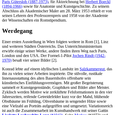
Paris Gütersloh (1887-1973)
, für Aktzeichnung bei
Herbert Boeckl
(1894-1966)
sowie für Anatomie und Kunstgeschichte. Zu seinem
Abschluss als Akademischer Maler am 28. März 1953 erhielt er von
seinen Lehrern den Professorenpreis und 1958 von der Akademie
der Wissenschaften ein Romstipendium.
Werdegang
Einer ersten Ausstellung in Wien folgten weitere in Rom [1], Linz
und weiteren Städten Österreichs. Das Unterrichtsministerium
erwirbt einige seiner Werke, andere finden ihren Weg nach Paris,
London und den USA. Der Formel-1-Pilot
Jochen Rindt (1942-
1970)
besaß vier seiner Bilder [2].
Konrad lebte auf einem idyllischen Landsitz im
Salzkammergut
, das
ihn zu vielen seiner Arbeiten inspirierte. Die stilvolle, rustikale
Innenausstattung des alten Bauernhofes offenbarte sein
künstlerisches Einfühlungsvermögen. Mit großer Begeisterung
sammelt er Kunstgegenstände, Graphiken und Bilder alter Meister.
Zyklisch werden Motive wie zerklüftete Felsformationen in den vier
Jahreszeiten, reifende Getreidefelder kurz vor der Mahd, blühende
Obstbäume im Frühling, Olivenbäume in sengender Hitze sowie
eine Vielzahl an Porträts aufgegriffen und umgesetzt. Variationsreich
ist auch die Zusammenarbeit im Kunsthandwerk mit seiner Gattin