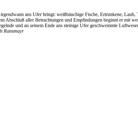
e irgendwann ans Ufer bringt: weißbäuchige Fische, Ertrunkene, Laub, 
 dem Abschluß aller Betrachtungen und Empfindungen beginnt er mit w
egelnde und an seinem Ende ans steinige Ufer geschwemmte Luftwese
ph Ransmayr