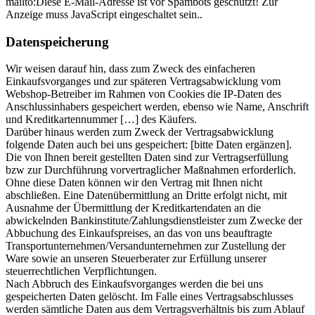
mailto:
Diese E-Mail-Adresse ist vor Spambots geschützt! Zur
Anzeige muss JavaScript eingeschaltet sein.
.
Datenspeicherung
Wir weisen darauf hin, dass zum Zweck des einfacheren
Einkaufsvorganges und zur späteren Vertragsabwicklung vom
Webshop-Betreiber im Rahmen von Cookies die IP-Daten des
Anschlussinhabers gespeichert werden, ebenso wie Name, Anschrift
und Kreditkartennummer […] des Käufers.
Darüber hinaus werden zum Zweck der Vertragsabwicklung
folgende Daten auch bei uns gespeichert: [bitte Daten ergänzen].
Die von Ihnen bereit gestellten Daten sind zur Vertragserfüllung
bzw zur Durchführung vorvertraglicher Maßnahmen erforderlich.
Ohne diese Daten können wir den Vertrag mit Ihnen nicht
abschließen. Eine Datenübermittlung an Dritte erfolgt nicht, mit
Ausnahme der Übermittlung der Kreditkartendaten an die
abwickelnden Bankinstitute/Zahlungsdienstleister zum Zwecke der
Abbuchung des Einkaufspreises, an das von uns beauftragte
Transportunternehmen/Versandunternehmen zur Zustellung der
Ware sowie an unseren Steuerberater zur Erfüllung unserer
steuerrechtlichen Verpflichtungen.
Nach Abbruch des Einkaufsvorganges werden die bei uns
gespeicherten Daten gelöscht. Im Falle eines Vertragsabschlusses
werden sämtliche Daten aus dem Vertragsverhältnis bis zum Ablauf