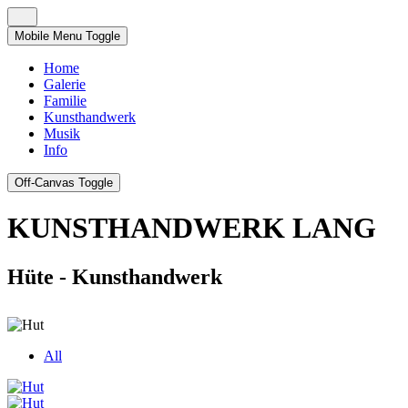
Mobile Menu Toggle
Home
Galerie
Familie
Kunsthandwerk
Musik
Info
Off-Canvas Toggle
KUNSTHANDWERK LANG
Hüte - Kunsthandwerk
All